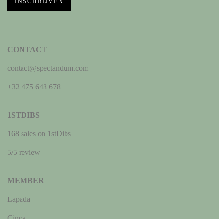
INSCHRIJVEN
CONTACT
contact@spectandum.com
+32 475 648 678
1STDIBS
168 sales on 1stDibs
5/5 review
MEMBER
Lapada
Cinoa